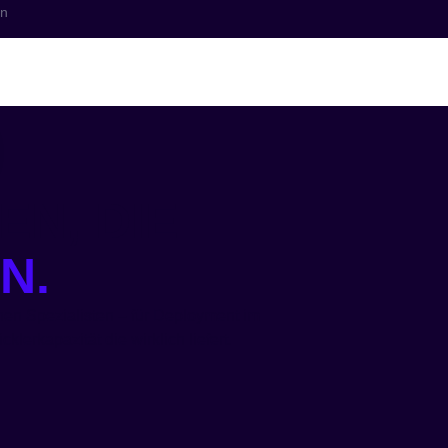
en
nzen
Branchen
Allianz
Wissen
Kontakt
EN, DIE
N.
hen Spezialisten – für Deployment im
klerkapazität die wirklich liefert.