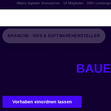
Allianz digitaler Innovatoren · 18 Mitglieder · 200+ Leistung
Start
Kompete
BRANCHE · ISVS & SOFTWAREHERSTELLER
FÜR UNTER­NEHM
SOFTWARE
BAUE
Softwarehersteller brauchen keine Generalagentur. Sie brauc
Public Sector, für Skalierung, für Security-Audits oder für Entwic
Vorhaben einordnen lassen