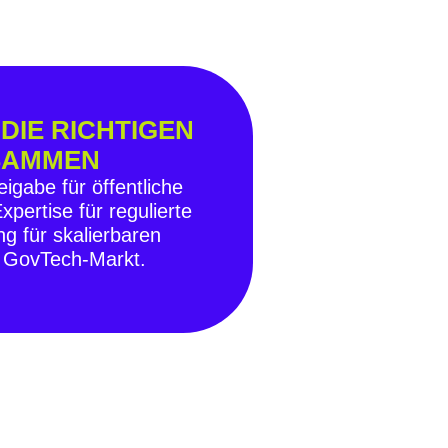
DIE RICHTIGEN
USAMMEN
eigabe für öffentliche
pertise für regulierte
g für skalierbaren
m GovTech-Markt.