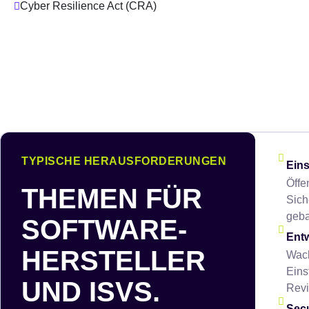
Cyber Resilience Act (CRA)
TYPISCHE HERAUSFORDERUNGEN
Eins
Öffe
THEMEN FÜR
Sich
geba
SOFT­WARE­
Entw
HERSTEL­LER
Wach
Eins
UND ISVS.
Revi
Secu