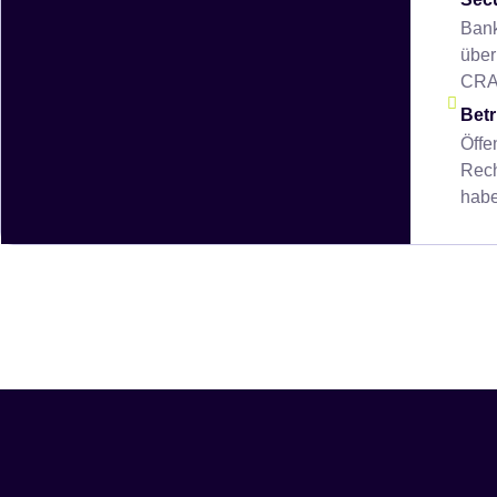
Bank
über
CRA-
Betr
Öffe
Rech
habe