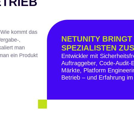
TRIEB
: Wie kommt das
NETUNITY BRINGT 
Vergabe-,
SPEZIALISTEN Z
aliert man
 man ein Produkt
Entwickler mit Sicherheitsfr
Auftraggeber, Code-Audit-Ex
Märkte, Platform Engineerin
Betrieb – und Erfahrung i