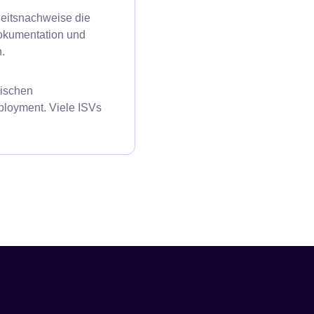
heitsnachweise die
okumentation und
n.
äischen
ployment. Viele ISVs