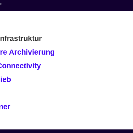
en
nzen
Branchen
Allianz
Wissen
Kontakt
nfrastruktur
re Archivierung
onnectivity
ieb
n
ner