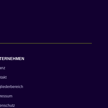
TERNEHMEN
ianz
takt
gliederbereich
ressum
enschutz