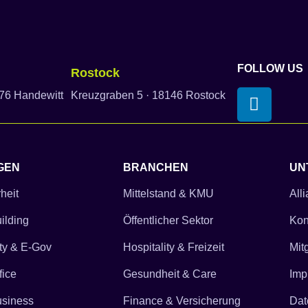
FOLLOW US
Rostock
76 Handewitt
Kreuzgraben 5 · 18146 Rostock
GEN
BRANCHEN
UN
heit
Mittelstand & KMU
All
ilding
Öffentlicher Sektor
Kon
ty & E-Gov
Hospitality & Freizeit
Mit
fice
Gesundheit & Care
Imp
usiness
Finance & Versicherung
Dat