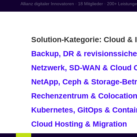
Allianz digitaler Innovatoren · 18 Mitglieder · 200+ Leistung
Start
Kompete
Solution-Kategorie:
Cloud & I
Backup, DR & revisionssiche
Netzwerk, SD-WAN & Cloud C
NetApp, Ceph & Storage-Betr
Rechenzentrum & Colocatio
Kubernetes, GitOps & Contai
Cloud Hosting & Migration