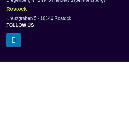
Bregenberg 4 · 24976 Handewitt (bei Flensburg)
Rostock
Kreuzgraben 5 · 18146 Rostock
FOLLOW US