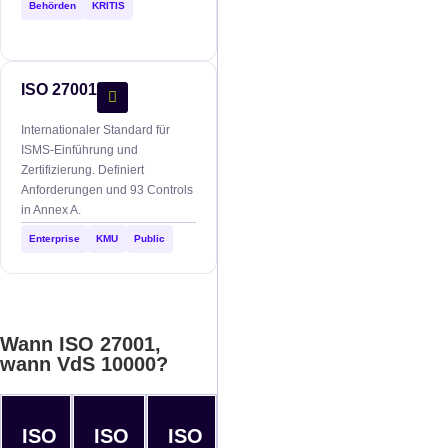
Behörden
KRITIS
ISO 27001
Internationaler Standard für
ISMS-Einführung und
Zertifizierung. Definiert
Anforderungen und 93 Controls
in Annex A.
Enterprise
KMU
Public
Wann ISO 27001,
wann VdS 10000?
ISO
ISO
ISO