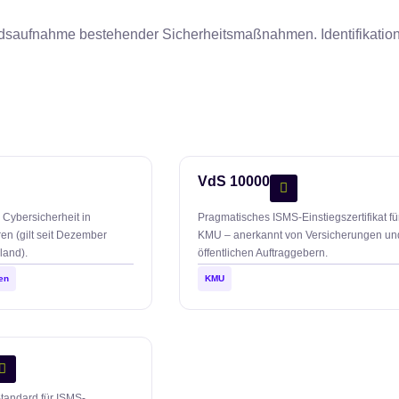
dsaufnahme bestehender Sicherheitsmaßnahmen. Identifikation
VdS 10000
r Cybersicherheit in
Pragmatisches ISMS-Einstiegszertifikat fü
ren (gilt seit Dezember
KMU – anerkannt von Versicherungen un
land).
öffentlichen Auftraggebern.
en
KMU
Standard für ISMS-