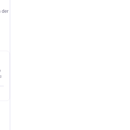
 der
r
d