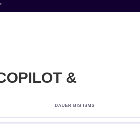
en
nzen
Branchen
Allianz
Wissen
Kontakt
COPILOT &
DAUER BIS ISMS