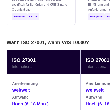
spezifisch für Behörden und KRITIS-nahe
Einführung und Z
Organisationen.
Anforderungen u
Behörden
KRITIS
Enterprise
K
Wann ISO 27001, wann VdS 10000?
ISO 27001
ISO 27001
International
International
Anerkennung
Anerkennun
Weltweit
Weltweit
Aufwand
Aufwand
Hoch (6–18 Mon.)
Hoch (6–18