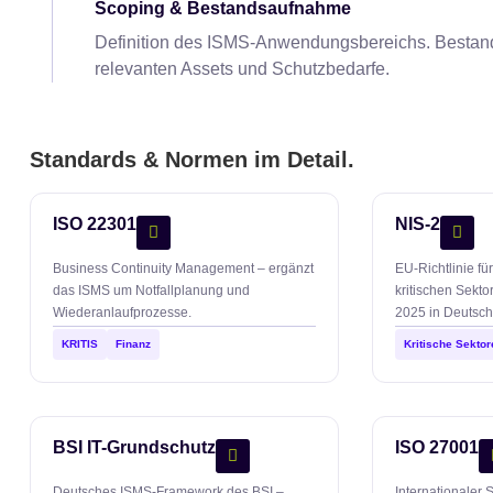
Scoping & Bestandsaufnahme
Definition des ISMS-Anwendungsbereichs. Bestan
relevanten Assets und Schutzbedarfe.
Standards & Normen im Detail.
ISO 22301
NIS-2
Business Continuity Management – ergänzt
EU-Richtlinie fü
das ISMS um Notfallplanung und
kritischen Sekto
Wiederanlaufprozesse.
2025 in Deutsch
KRITIS
Finanz
Kritische Sektor
BSI IT-Grundschutz
ISO 27001
Deutsches ISMS-Framework des BSI –
Internationaler 